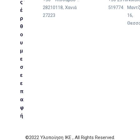
ς
28210
118, Χανιά
519774
Μαντ
έ
27223
16,
ρ
Θεσσα
θ
ο
υ
μ
ε
σ
ε
ε
π
α
φ
ή
©2022 Υλοποίηση ΙΚΕ , All Rights Reserved.