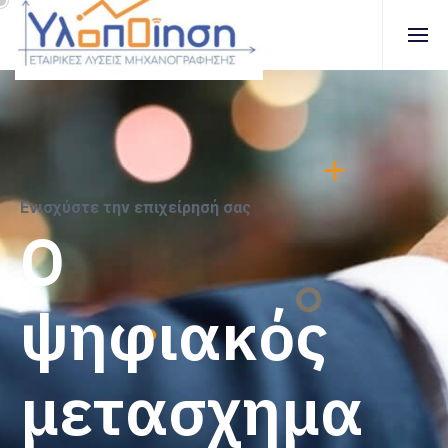
Ενισχύστε την επιχείρησή σας
Ο
ψ
η
φ
ι
α
κ
ό
ς
μ
ε
τ
α
σ
χ
η
μ
α