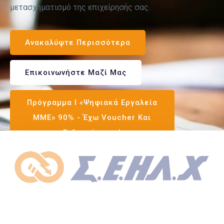
μετασχηματισμό της επιχείρησής σας.
Ανακαλύψτε Περισσότερα
Επικοινωνήστε Μαζί Μας
Πρόγραμμα I «Ψηφιακά Εργαλεία
ΜΜΕ» 90% - Έχω Voucher Και
Ενδιαφέρομαι!