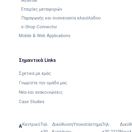
Asterisk
Εταιρίες μεταφορών
Παραγωγής και συσκευασία ελαιόλαδου
e-Shop Connector
Mobile & Web Applications
Σημαντικά Links
Σχετικά με εμάς
Γνωρίστε την ομάδα μας
Νέα και ανακοινώσεις
Case Studies
Κεντρικό
Τηλ.
Διεύθυνση
Υποκατάστημα
Τηλ.
Διεύθ
Α
:
+30
Κισσάμου
:
+30 2310
Νικολ