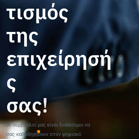
τ
ι
σ
μ
ό
ς
τ
η
ς
ε
π
ι
χ
ε
ί
ρ
η
σ
ή
ς
σ
α
ς
!
Οι σύμβουλοί μας είναι διαθέσιμοι να
σας καθοδηγήσουν στον ψηφιακό