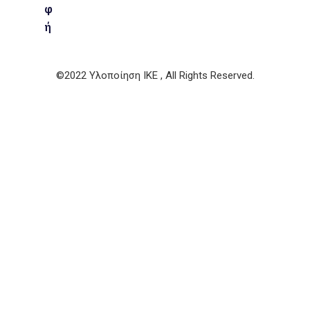
φ
ή
©2022 Υλοποίηση ΙΚΕ , All Rights Reserved.